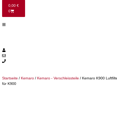
0,00
€
0
Startseite
/
Kemaro
/
Kemaro - Verschleissteile
/ Kemaro K900 Luftfilt
für K900