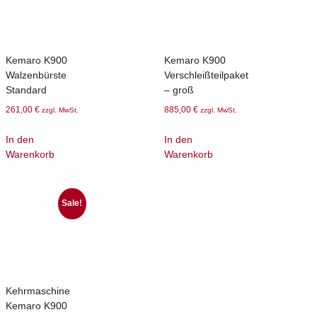
Kemaro K900
Kemaro K900
Walzenbürste
Verschleißteilpaket
Standard
– groß
261,00
€
885,00
€
zzgl. MwSt.
zzgl. MwSt.
In den
In den
Warenkorb
Warenkorb
Sale!
Kehrmaschine
Kemaro K900