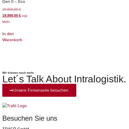
Gen II – Eco
20.895,00
€
19.990,00
€
zzgl.
MwSt.
In den
Warenkorb
Wir können noch mehr
Let´s Talk About Intralogistik.
Unsere Firmenseite besuchen.
Besuchen Sie uns
TRAFÖ GmbH