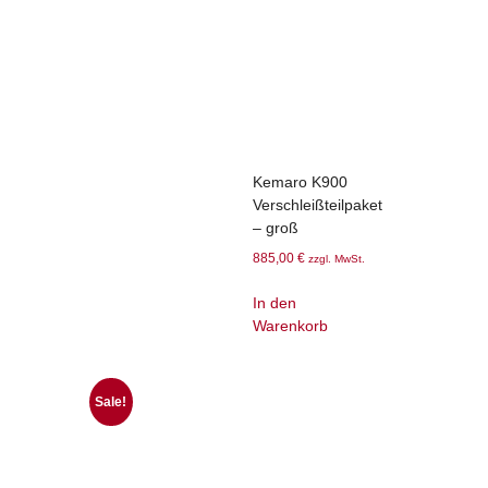
Kemaro K900
Verschleißteilpaket
– groß
885,00
€
zzgl. MwSt.
In den
Warenkorb
Sale!