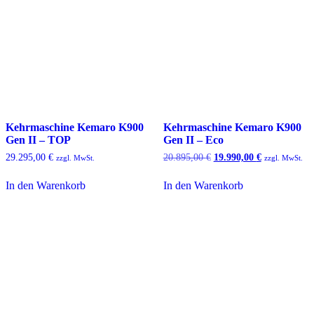
Kehrmaschine Kemaro K900
Kehrmaschine Kemaro K900
Gen II – TOP
Gen II – Eco
Ursprünglicher
Aktueller
29.295,00
€
20.895,00
€
19.990,00
€
zzgl. MwSt.
zzgl. MwSt.
Preis
Preis
war:
ist:
In den Warenkorb
In den Warenkorb
20.895,00 €
19.990,00 €.