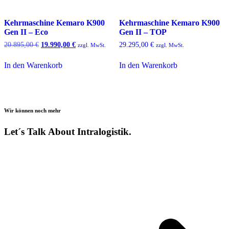
Kehrmaschine Kemaro K900
Kehrmaschine Kemaro K900
Gen II – Eco
Gen II – TOP
Ursprünglicher
Aktueller
20.895,00
€
19.990,00
€
29.295,00
€
zzgl. MwSt.
zzgl. MwSt.
Preis
Preis
war:
ist:
In den Warenkorb
In den Warenkorb
20.895,00 €
19.990,00 €.
Wir können noch mehr
Let´s Talk About Intralogistik.