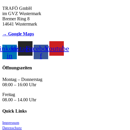
TRAFÖ GmbH
im GVZ Wustermark
Bremer Ring 8
14641 Wustermark
→ Google Maps
inkedin-
Instagram
Facebook-
Youtube
in
f
Öffnungszeiten
Montag – Donnerstag
08:00 – 16:00 Uhr
Freitag
08.00 – 14.00 Uhr
Quick Links
Impressum
Datenschutz