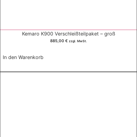
w
9
a
.
r
9
:
9
2
0
Kemaro K900 Verschleißteilpaket – groß
0
,
885,00
€
zzgl. MwSt.
.
0
8
0
In den Warenkorb
9
5
€
,
.
0
0
€