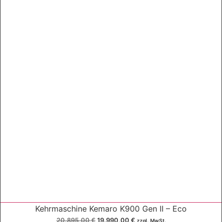
Kehrmaschine Kemaro K900 Gen II – Eco
U
A
20.895,00
€
19.990,00
€
zzgl. MwSt.